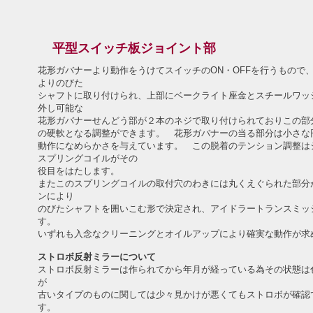
平型スイッチ板ジョイント部
花形ガバナーより動作をうけてスイッチのON・OFFを行うもので
よりのびた
シャフトに取り付けられ、上部にベークライト座金とスチールワッ
外し可能な
花形ガバナーせんどう部が２本のネジで取り付けられておりこの部
の硬軟となる調整ができます。 花形ガバナーの当る部分は小さな
動作になめらかさを与えています。 この脱着のテンション調整は
スプリングコイルがその
役目をはたします。
またこのスプリングコイルの取付穴のわきには丸くえぐられた部分
ンにより
のびたシャフトを囲いこむ形で決定され、アイドラートランスミッ
す。
いずれも入念なクリーニングとオイルアップにより確実な動作が求
ストロボ反射ミラーについて
ストロボ反射ミラーは作られてから年月が経っている為その状態は
が
古いタイプのものに関しては少々見かけが悪くてもストロボが確認
す。