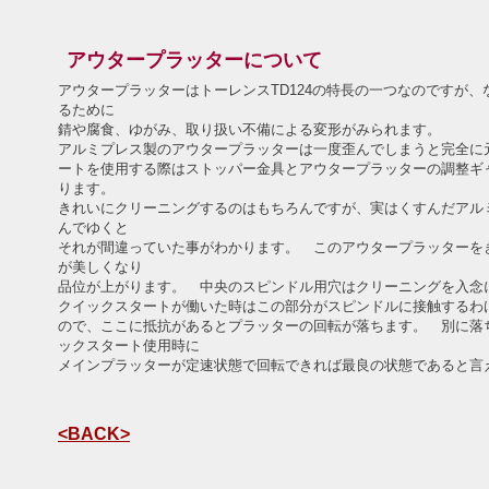
アウタープラッターについて
アウタープラッターはトーレンスTD124の特長の一つなのですが
るために
錆や腐食、ゆがみ、取り扱い不備による変形がみられます。
アルミプレス製のアウタープラッターは一度歪んでしまうと完全に
ートを使用する際はストッパー金具とアウタープラッターの調整ギ
ります。
きれいにクリーニングするのはもちろんですが、実はくすんだアル
んでゆくと
それが間違っていた事がわかります。 このアウタープラッターを
が美しくなり
品位が上がります。 中央のスピンドル用穴はクリーニングを入
クイックスタートが働いた時はこの部分がスピンドルに接触するわ
ので、ここに抵抗があるとプラッターの回転が落ちます。 別に落
ックスタート使用時に
メインプラッターが定速状態で回転できれば最良の状態であると言
<BACK>