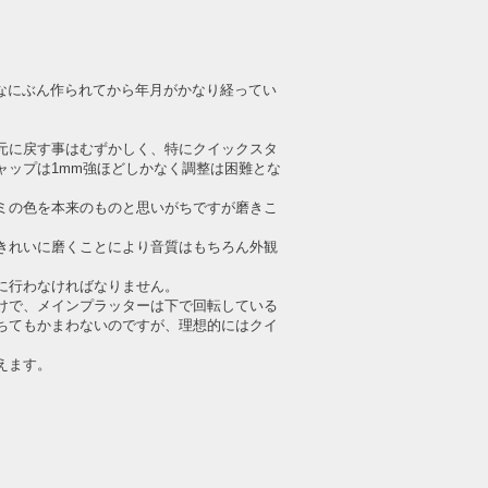
、なにぶん作られてから年月がかなり経ってい
元に戻す事はむずかしく、特にクイックスタ
ャップは1mm強ほどしかなく調整は困難とな
ミの色を本来のものと思いがちですが磨きこ
きれいに磨くことにより音質はもちろん外観
念に行わなければなりません。
けで、メインプラッターは下で回転している
ちてもかまわないのですが、理想的にはクイ
えます。