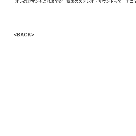
オレのガマンもこれまでだ「我国のステレオ・サウンドって ナニ
<BACK>