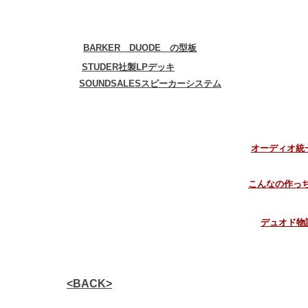
BARKER DUODE の型板
STUDER社製LPデッキ
SOUNDSALESスピーカーシステム
オーディオ統一
こんなの作っ
デュオド物語
<BACK>